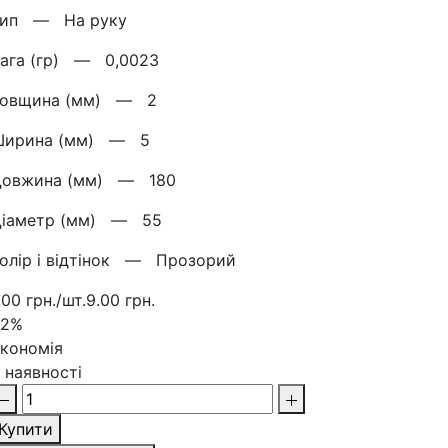
Тип —
На руку
Вага (гр) —
0,0023
Товщина (мм) —
2
Ширина (мм) —
5
Довжина (мм) —
180
Діаметр (мм) —
55
олір і відтінок —
Прозорий
.00 грн./шт.
9.00 грн.
22%
кономія
 наявності
Купити