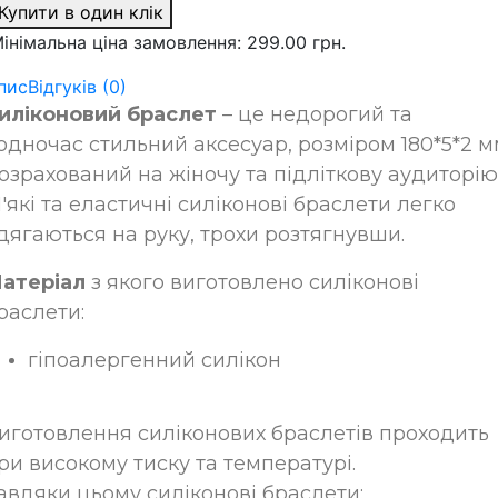
Купити в один клік
інімальна ціна замовлення: 299.00 грн.
пис
Відгуків (0)
иліконовий браслет
– це недорогий та
одночас стильний аксесуар, розміром 180*5*2 м
озрахований на жіночу та підліткову аудиторію
'які та еластичні силіконові браслети легко
дягаються на руку, трохи розтягнувши.
атеріал
з якого виготовлено силіконові
раслети:
гіпоалергенний силікон
иготовлення силіконових браслетів проходить
ри високому тиску та температурі.
авдяки цьому силіконові браслети: