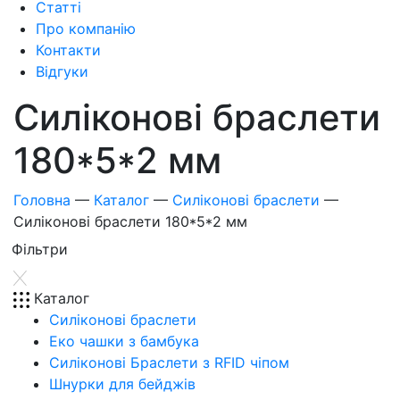
Статті
Про компанію
Контакти
Відгуки
Силіконові браслети
180*5*2 мм
Головна
—
Каталог
—
Силіконові браслети
—
Силіконові браслети 180*5*2 мм
Фiльтри
Каталог
Силіконові браслети
Еко чашки з бамбука
Силіконові Браслети з RFID чіпом
Шнурки для бейджів