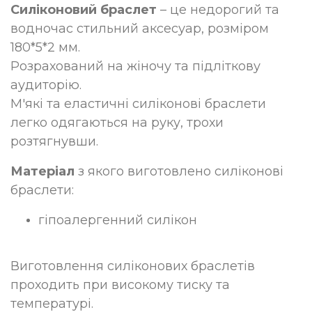
Силіконовий браслет
– це недорогий та
водночас стильний аксесуар, розміром
180*5*2 мм.
Розрахований на жіночу та підліткову
аудиторію
.
М'які та еластичні силіконові браслети
легко одягаються на руку, трохи
розтягнувши.
Матеріал
з якого виготовлено силіконові
браслети:
гіпоалергенний силікон
Виготовлення силіконових браслетів
проходить при високому тиску та
температурі.