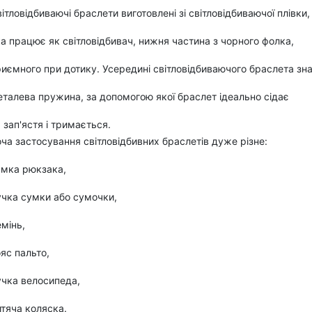
ітловідбиваючі браслети виготовлені зі світловідбиваючої плівки,
а працює як світловідбивач, нижня частина з чорного фолка,
иємного при дотику. Усередині світловідбиваючого браслета зн
талева пружина, за допомогою якої браслет ідеально сідає
 зап'ястя і тримається.
ча застосування світловідбивних браслетів
дуже різне:
ямка рюкзака,
учка сумки або сумочки,
мінь,
яс пальто,
учка велосипеда,
тяча коляска.