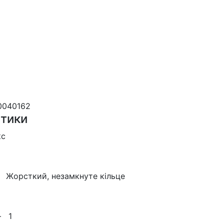
0040162
тики
кс
 —
Жорсткий, незамкнуте кільце
 —
1