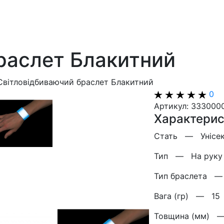
раслет Блакитний
Світловідбиваючий браслет Блакитний
0
Артикул: 333000
Характерис
Стать —
Унісе
Тип —
На руку
Тип браслета
Вага (гр) —
15
Товщина (мм)