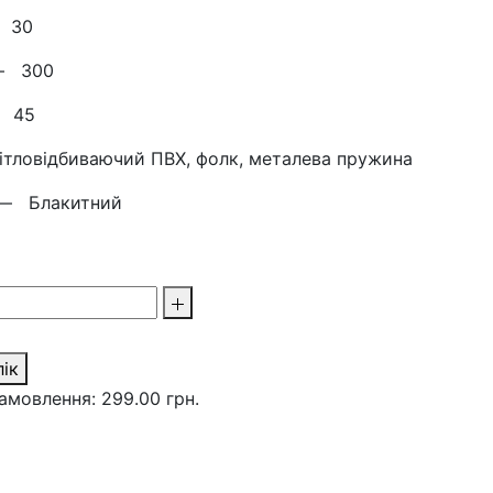
—
30
 —
300
 —
45
ітловідбиваючий ПВХ, фолк, металева пружина
к —
Блакитний
лік
амовлення: 299.00 грн.