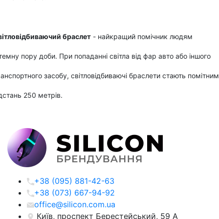
вітловідбиваючий браслет
- найкращий помічник людям
темну пору доби. При попаданні світла від фар авто або іншого
анспортного засобу, світловідбиваючі браслети стають помітним
дстань 250 метрів.
+38 (095) 881-42-63
+38 (073) 667-94-92
office@silicon.com.ua
Київ, проспект Берестейський, 59 А