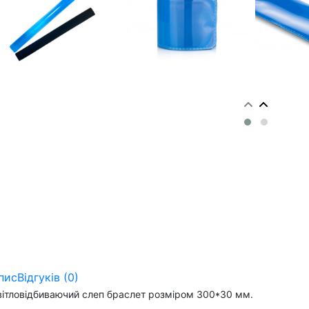
пис
Відгуків (0)
вітловідбиваючий слеп браслет розміром 300*30 мм.