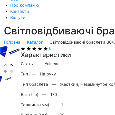
Про компанію
Контакти
Відгуки
Світловідбиваючі бр
Головна
—
Каталог
—
Світловідбиваючі браслети 30*
0
Характеристики
Стать —
Унісекс
Тип —
На руку
Тип браслета —
Жесткий, Незамкнутое ко
Вага (гр) —
170
Товщина (мм) —
1