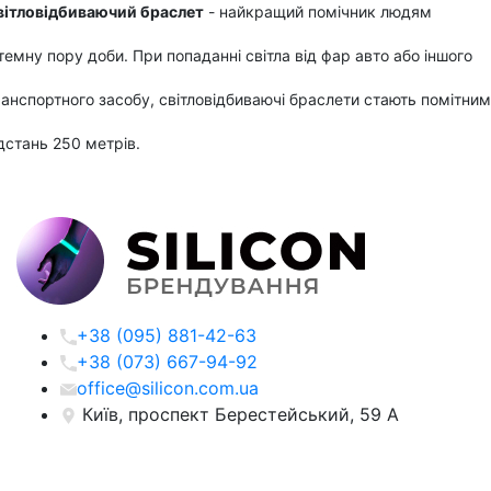
вітловідбиваючий браслет
- найкращий помічник людям
темну пору доби. При попаданні світла від фар авто або іншого
анспортного засобу, світловідбиваючі браслети стають помітним
дстань 250 метрів.
+38 (095) 881-42-63
+38 (073) 667-94-92
office@silicon.com.ua
Київ, проспект Берестейський, 59 А