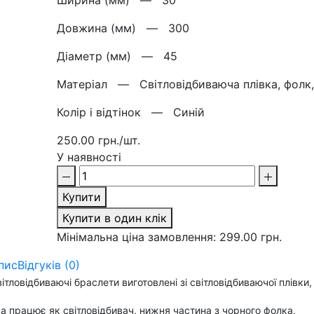
Ширина (мм) —
30
Довжина (мм) —
300
Діаметр (мм) —
45
Матерiал —
Світловідбиваюча плівка, фолк
Колір і відтінок —
Синій
250.00 грн./шт.
У наявності
Купити
Купити в один клік
Мінімальна ціна замовлення: 299.00 грн.
пис
Відгуків (0)
ітловідбиваючі браслети виготовлені зі світловідбиваючої плівки,
а працює як світловідбивач, нижня частина з чорного фолка,