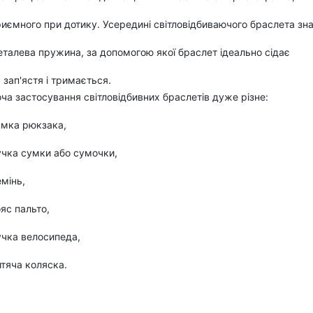
иємного при дотику. Усередині світловідбиваючого браслета зн
талева пружина, за допомогою якої браслет ідеально сідає
 зап'ястя і тримається.
ча застосування світловідбивних браслетів
дуже різне:
ямка рюкзака,
учка сумки або сумочки,
мінь,
яс пальто,
учка велосипеда,
тяча коляска.