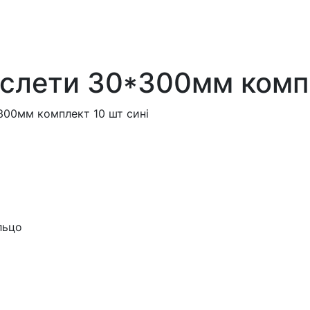
аслети 30*300мм компл
300мм комплект 10 шт сині
льцо