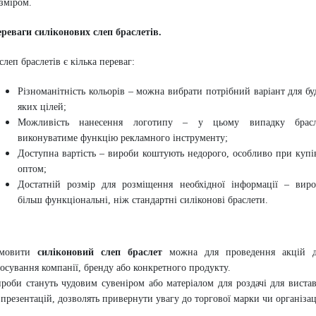
зміром.
реваги силіконових слеп браслетів.
слеп браслетів є кілька переваг:
Різноманітність кольорів – можна вибрати потрібний варіант для бу
яких цілей;
Можливість нанесення логотипу – у цьому випадку брасл
виконуватиме функцію рекламного інструменту;
Доступна вартість – вироби коштують недорого, особливо при купі
оптом;
Достатній розмір для розміщення необхідної інформації – вир
більш функціональні, ніж стандартні силіконові браслети.
амовити
силіконовий слеп браслет
можна для проведення акцій д
осування компанії, бренду або конкретного продукту.
роби стануть чудовим сувеніром або матеріалом для роздачі для виста
 презентацій, дозволять привернути увагу до торгової марки чи організац