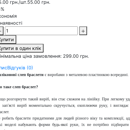
5.00 грн./шт.
55.00 грн.
8%
кономія
 наявності
Купити
Купити в один клік
інімальна ціна замовлення: 299.00 грн.
пис
Відгуків (0)
ліконові слеп браслети
є виробами з металевою пластинкою всередині.
 таке слеп браслет?
що розгорнути такий виріб, він стає схожим на лінійку. При легкому уд
 зап'ясті виріб моментально скручується, охоплюючи руку, і виглядає
аслет.
 робить браслети придатними для людей різного віку та комплекції, а
кі моделі набувають форми будь-якої руки, їх не потрібно підбирати