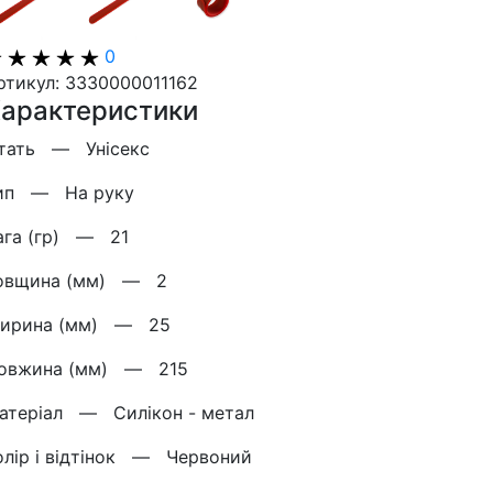
0
ртикул: 3330000011162
арактеристики
тать —
Унісекс
ип —
На руку
ага (гр) —
21
овщина (мм) —
2
ирина (мм) —
25
овжина (мм) —
215
атерiал —
Силікон - метал
олір і відтінок —
Червоний