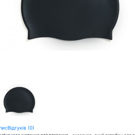
пис
Відгуків (0)