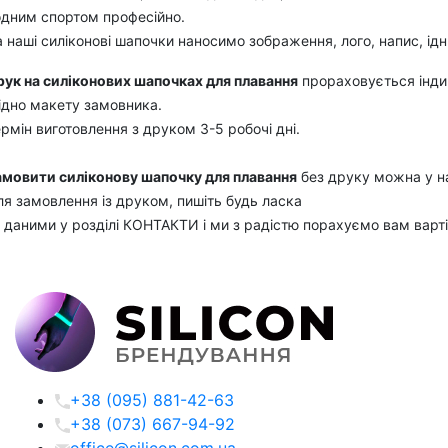
одним спортом професійно.
 наші силіконові шапочки наносимо зображення, лого, напис, ід
рук на силіконових шапочках для плавання
прораховується інди
ідно макету замовника.
рмін виготовлення з друком 3-5 робочі дні.
амовити силіконову шапочку для плавання
без друку можна у на
я замовлення із друком, пишіть будь ласка
 даними у розділі КОНТАКТИ і ми з радістю порахуємо вам варті
+38 (095) 881-42-63
+38 (073) 667-94-92