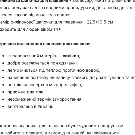
иліконова шапочка для плавання
- аксесуар, який потрібен для 
зного роду закладів із водними процедурами, де є необхідність 
лосся голови від конакту з водою.
змір силіконової шапочки для плавання - 22,5*19,5 см.
дходить для людей віком 14+
ереваги силіконової шапочки для плавання:
гіпоалергенний матеріал -
силікон
,
добре розтягується при одяганні,
легко миється під теплою проточною водою,
нанесення логотипу чи напису стійкого до розтягування та в
внітрішня поверхня мікрорельєфна,
приємна для тіла,
необмежений термін використання,
виготовлено в Україні.
иліконова шапочка для плавання буде чудовим подарунком
я любителів плавати, а також для людей, які займаються