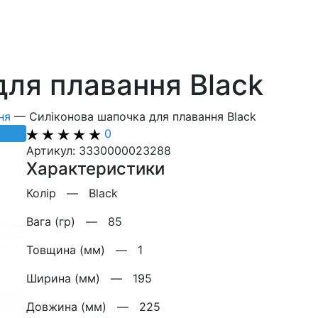
для плавання Black
ня
—
Силіконова шапочка для плавання Black
0
Артикул: 3330000023288
Характеристики
Колiр —
Black
Вага (гр) —
85
Товщина (мм) —
1
Ширина (мм) —
195
Довжина (мм) —
225