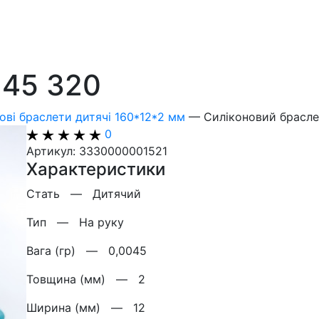
 45 320
ові браслети дитячі 160*12*2 мм
—
Силіконовий брасле
0
Артикул: 3330000001521
Характеристики
Стать —
Дитячий
Тип —
На руку
Вага (гр) —
0,0045
Товщина (мм) —
2
Ширина (мм) —
12