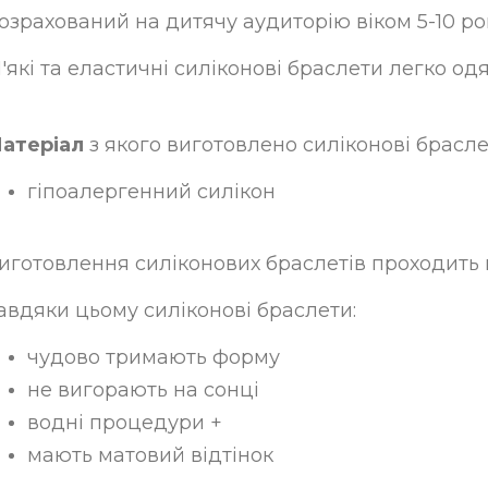
озрахований на дитячу аудиторію віком 5-10 ро
'які та еластичні силіконові браслети легко од
атеріал
з якого виготовлено силіконові брасле
гіпоалергенний силікон
иготовлення силіконових браслетів проходить п
авдяки цьому силіконові браслети:
чудово тримають форму
не вигорають на сонці
водні процедури +
мають матовий відтінок