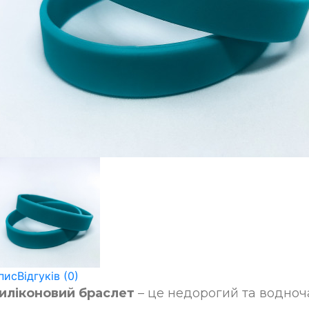
пис
Відгуків (0)
иліконовий браслет
– це недорогий та водноча