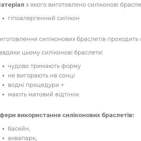
атеріал
з якого виготовлено силіконові брасле
гіпоалергенний силікон
иготовлення силіконових браслетів проходить п
авдяки цьому силіконові браслети:
чудово тримають форму
не вигорають на сонці
водні процедури +
мають матовий відтінок
фери використання силіконових браслетів:
басейн,
аквапарк,