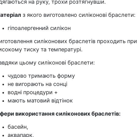
дягаються на руку, трохи розтягнувши.
атеріал
з якого виготовлено силіконові браслети:
гіпоалергенний силікон
иготовлення силіконових браслетів проходить при
исокому тиску та температурі.
авдяки цьому силіконові браслети:
чудово тримають форму
не вигорають на сонці
водні процедури +
мають матовий відтінок
фери використання силіконових браслетів:
басейн,
аквапарк,