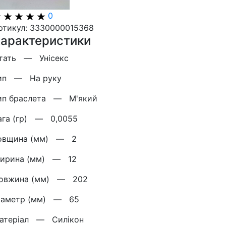
0
ртикул: 3330000015368
арактеристики
тать —
Унісекс
ип —
На руку
ип браслета —
М'який
ага (гр) —
0,0055
овщина (мм) —
2
ирина (мм) —
12
овжина (мм) —
202
іаметр (мм) —
65
атерiал —
Силікон