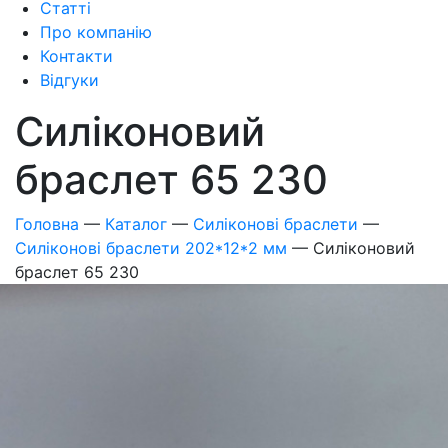
Статті
Про компанію
Контакти
Відгуки
Силіконовий
браслет 65 230
Головна
—
Каталог
—
Силіконові браслети
—
Силіконові браслети 202*12*2 мм
—
Силіконовий
браслет 65 230