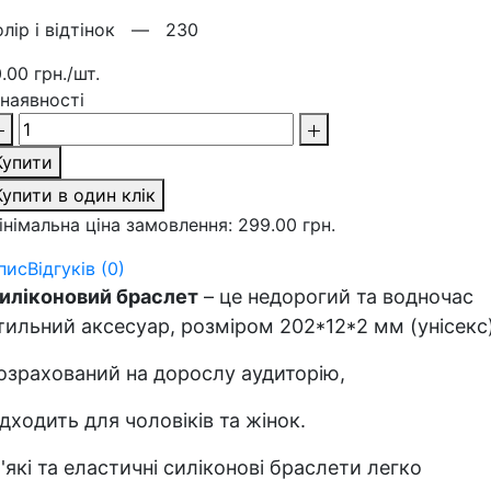
олір і відтінок —
230
0.00 грн./шт.
 наявності
Купити
Купити в один клік
інімальна ціна замовлення: 299.00 грн.
пис
Відгуків (0)
иліконовий браслет
– це недорогий та водночас
тильний аксесуар, розміром 202*12*2 мм (унісекс)
озрахований на дорослу аудиторію,
ідходить для чоловіків та жінок.
'які та еластичні силіконові браслети легко