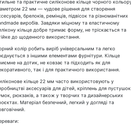
тильне та практичне силіконове кільце чорного кольор
іаметром 22 мм — чудове рішення для створення
ксесуарів, брелоків, ремінців, підвісок та різноманітних
andmade виробів. Завдяки міцному та еластичному
илікону кільце добре тримає форму, не тріскається та
тійке до щоденного використання.
орний колір робить виріб універсальним та легко
оєднується з іншими елементами фурнітури. Кільце
риємне на дотик, не ковзає та підходить як для
екоративного, так і для практичного використання.
иліконове кільце 22 мм часто використовують у
иробництві аксесуарів для дітей, кріплень для пустушок
умок, рюкзаків, а також у творчих та дизайнерських
роєктах. Матеріал безпечний, легкий у догляді та
овговічний.
ереваги: