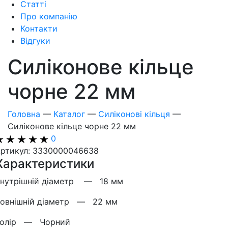
Статті
Про компанію
Контакти
Відгуки
Силіконове кільце
чорне 22 мм
Головна
—
Каталог
—
Силіконові кільця
—
Силіконове кільце чорне 22 мм
0
ртикул: 3330000046638
Характеристики
Внутрішній діаметр —
18 мм
Зовнішній діаметр —
22 мм
Колiр —
Чорний