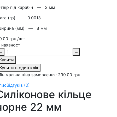
твір під карабін —
3 мм
Вага (гр) —
0.0013
Ширина (мм) —
8 мм
0.00 грн./шт:
 наявності
Купити
Купити в один клік
інімальна ціна замовлення: 299.00 грн.
пис
Відгуків (0)
Силіконове кільце
чорне 22 мм