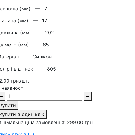
Товщина (мм) —
2
Ширина (мм) —
12
Довжина (мм) —
202
Діаметр (мм) —
65
Матерiал —
Силікон
олір і відтінок —
805
2.00 грн./шт.
 наявності
Купити
Купити в один клік
інімальна ціна замовлення: 299.00 грн.
пис
Відгуків (0)