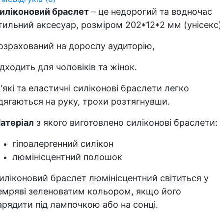
иліконовий браслет
– це недорогий та водночас
тильний аксесуар, розміром 202*12*2 мм (унісекс)
озрахований на дорослу аудиторію,
ідходить для чоловіків та жінок.
'які та еластичні силіконові браслети легко
дягаються на руку, трохи розтягнувши.
атеріал
з якого виготовлено силіконові браслети:
гіпоалергенний силікон
люмінісцентний полошок
иліконовий браслет люмінісцентний світиться у
емряві зеленоватим кольором, якщо його
арядити під лампочкою або на сонці.