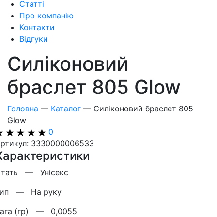
Статті
Про компанію
Контакти
Відгуки
Силіконовий
браслет 805 Glow
Головна
—
Каталог
—
Силіконовий браслет 805
Glow
0
ртикул: 3330000006533
Характеристики
Стать —
Унісекс
Тип —
На руку
Вага (гр) —
0,0055