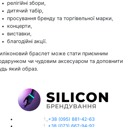
релігійні збори,
дитячий табір,
просування бренду та торгівельної марки,
концерти,
виставки,
благодійні акції.
иліконовий браслет може стати приємним
одарунком чи чудовим аксесуаром та доповнити
удь який образ.
+38 (095) 881-42-63
+38 (073) 667-94-92