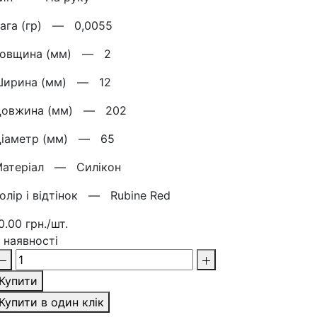
Вага (гр) —
0,0055
Товщина (мм) —
2
Ширина (мм) —
12
Довжина (мм) —
202
Діаметр (мм) —
65
Матерiал —
Силікон
олір і відтінок —
Rubine Red
0.00 грн./шт.
 наявності
Купити
Купити в один клік