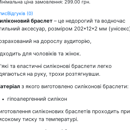
інімальна ціна замовлення: 299.00 грн.
пис
Відгуків (0)
иліконовий браслет
– це недорогий та водночас
тильний аксесуар, розміром 202*12*2 мм (унісекс)
озрахований на дорослу аудиторію,
ідходить для чоловіків та жінок.
'які та еластичні силіконові браслети легко
дягаються на руку, трохи розтягнувши.
атеріал
з якого виготовлено силіконові браслети:
гіпоалергенний силікон
иготовлення силіконових браслетів проходить при
исокому тиску та температурі.