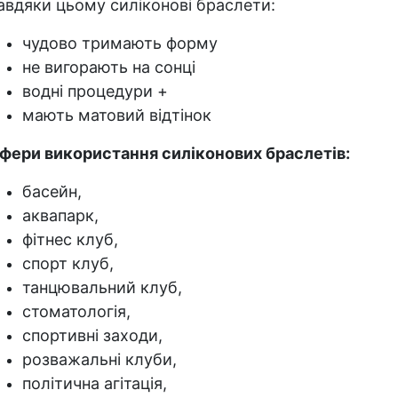
авдяки цьому силіконові браслети:
чудово тримають форму
не вигорають на сонці
водні процедури +
мають матовий відтінок
фери використання силіконових браслетів:
басейн,
аквапарк,
фітнес клуб,
спорт клуб,
танцювальний клуб,
стоматологія,
спортивні заходи,
розважальні клуби,
політична агітація,