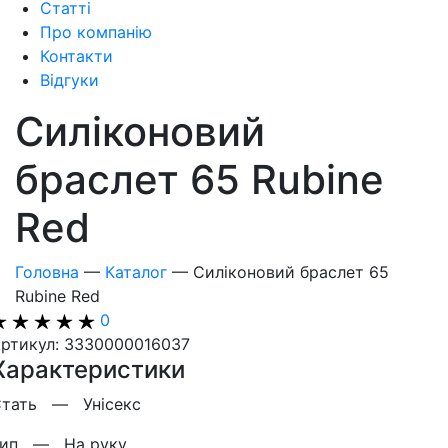
Статті
Про компанію
Контакти
Відгуки
Силіконовий
браслет 65 Rubine
Red
Головна
—
Каталог
—
Силіконовий браслет 65
Rubine Red
0
ртикул: 3330000016037
Характеристики
Стать —
Унісекс
Тип —
На руку