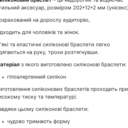
тильний аксесуар, розміром 202*12*2 мм (унісекс)
озрахований на дорослу аудиторію,
ідходить для чоловіків та жінок.
'які та еластичні силіконові браслети легко
дягаються на руку, трохи розтягнувши.
атеріал
з якого виготовлено силіконові браслети:
гіпоалергенний силікон
иготовлення силіконових браслетів проходить при
исокому тиску та температурі.
авдяки цьому силіконові браслети:
чудово тримають форму