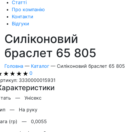
Статті
Про компанію
Контакти
Відгуки
Силіконовий
браслет 65 805
Головна
—
Каталог
—
Силіконовий браслет 65 805
0
ртикул: 3330000015931
Характеристики
Стать —
Унісекс
Тип —
На руку
Вага (гр) —
0,0055