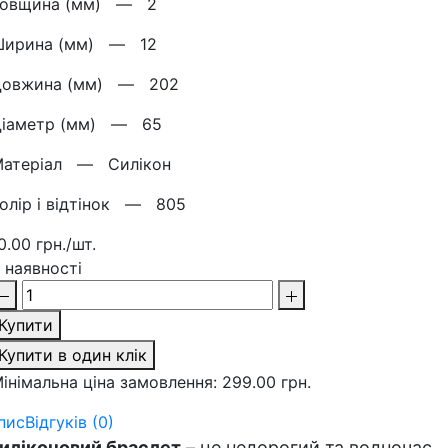
Товщина (мм) —
2
Ширина (мм) —
12
Довжина (мм) —
202
Діаметр (мм) —
65
Матерiал —
Силікон
олір і відтінок —
805
0.00 грн./шт.
 наявності
Купити
Купити в один клік
інімальна ціна замовлення: 299.00 грн.
пис
Відгуків (0)
иліконовий браслет
– це недорогий та водночас