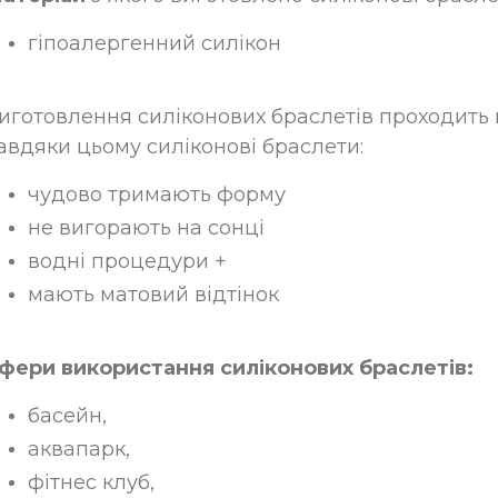
гіпоалергенний силікон
иготовлення силіконових браслетів проходить п
авдяки цьому силіконові браслети:
чудово тримають форму
не вигорають на сонці
водні процедури +
мають матовий відтінок
фери використання силіконових браслетів:
басейн,
аквапарк,
фітнес клуб,