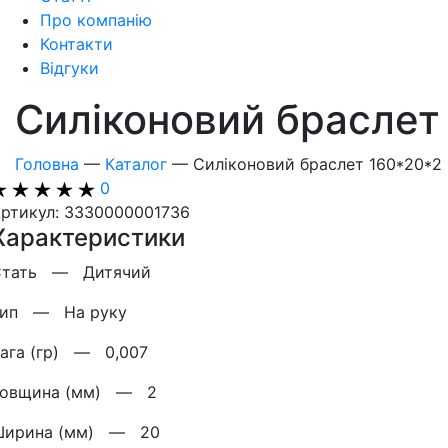
Про компанію
Контакти
Відгуки
Силіконовий браслет
Головна
—
Каталог
—
Силіконовий браслет 160*20*2
0
ртикул: 3330000001736
Характеристики
Стать —
Дитячий
Тип —
На руку
Вага (гр) —
0,007
Товщина (мм) —
2
Ширина (мм) —
20