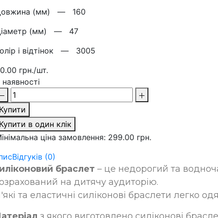
Довжина (мм) —
160
Діаметр (мм) —
47
олір і відтінок —
3005
0.00 грн./шт.
 наявності
Купити
Купити в один клік
інімальна ціна замовлення: 299.00 грн.
пис
Відгуків (0)
иліконовий браслет
– це недорогий та водноча
озрахований на дитячу аудиторію
.
'які та еластичні силіконові браслети легко од
атеріал
з якого виготовлено силіконові брасле