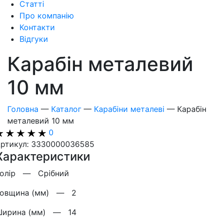
Статті
Про компанію
Контакти
Відгуки
Карабін металевий
10 мм
Головна
—
Каталог
—
Карабіни металеві
—
Карабін
металевий 10 мм
0
ртикул: 3330000036585
Характеристики
Колір —
Срібний
Товщина (мм) —
2
Ширина (мм) —
14