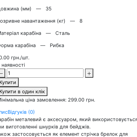
Довжина (мм) —
35
озривне навантаження (кг) —
8
Матеріал карабіна —
Сталь
Форма карабіна —
Рибка
0.00 грн./шт.
 наявності
Купити
Купити в один клік
інімальна ціна замовлення: 299.00 грн.
пис
Відгуків (0)
арабін металевий є аксесуаром, який використовуєтьс
ри виготовленні шнурків для бейджів.
акож застосовується як елемент стрічка брелок для