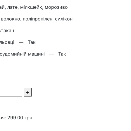
ай, лате, мілкшейк, морозиво
волокно, поліпропілен, силікон
стакан
вильовці —
Так
 посудомийній машині —
Так
я: 299.00 грн.