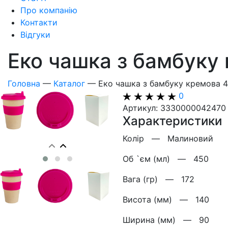
Про компанію
Контакти
Відгуки
Еко чашка з бамбуку
Головна
—
Каталог
—
Еко чашка з бамбуку кремова 
0
Артикул: 3330000042470
Характеристики
Колір —
Малиновий
Об `єм (мл) —
450
Вага (гр) —
172
Висота (мм) —
140
Ширина (мм) —
90