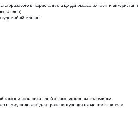
агаторазового використання, а це
допомагає запобігти використан
іпропілен).
осудомийній машині.
кий також можна пити напій з використанням соломинк
и
.
икальному
положені для транспортування екочашки із напоєм.