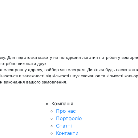
і
ку. Для підготовки макету на погодженя логотип потрібен у векто
потрібно виконати друк.
електронну адресу, вайбер чи телеграм. Дивіться будь ласка конт
юється в залежності від кількості штук екочашок та кількості кольор
ін виконання вашого замовлення.
Компанія
Про нас
Портфоліо
Статті
Контакти