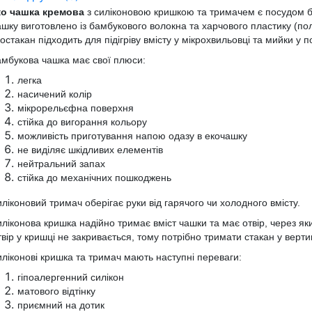
ко чашка
кремова
з силіконовою кришкою та тримачем
є посудом б
шку виготовлено із бамбукового волокна та харчового пластику (пол
остакан
підходить для підігріву вмісту у мікрохвильовці
та
мийки у п
мбукова чашка має свої плюси:
легка
насичений колір
мікрорельєфна поверхня
стійка до вигорання кольору
можливість приготування напою одазу в екочашку
не виділяє шкідливих елементів
нейтральний запах
стійка до механічних пошкоджень
ліконовий тримач оберігає руки від гарячого чи холодного вмісту.
ліконова кришка надійно тримає вміст чашки
та
має отвір, через я
вір у кришці не закривається, тому потрібно тримати стакан у верт
ліконові кришка та тримач мають наступні переваги:
гіпоалергенний силікон
матового відтінку
приємний на дотик