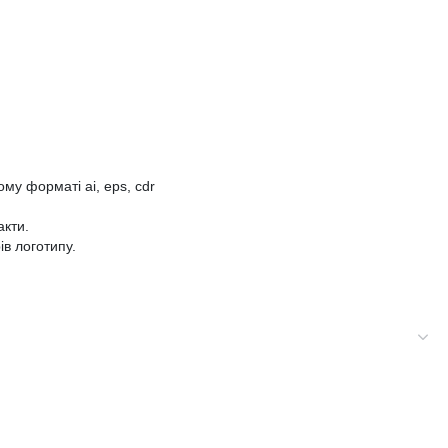
рному форматі
ai
,
eps
,
cdr
акти.
ів логотипу.