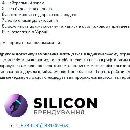
нейтральний запах
не вбирає запах напою
легко миється під проточною водою
колір стійкий до вигорання
можливість друку логотипу та напису на силіконовому тримачев
виготовлено в Україні
рмін придатності необмежений.
 друком логотипу
замовлення виконується в індивідуальному поряд
що має бути лише напис, то потрібен текст та назва шрифта, яким 
орахунок замовлення з логотипом та написом можете відправити на 
мовлення з друком приймаємо від 1 шт і більше. Вартість роботи змін
ші менеджери з радістю нададуть вам прорахунок вартості та терм
+38 (095) 881-42-63