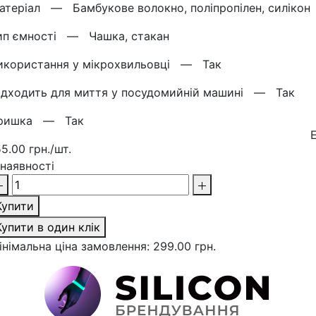
атерiал —
Бамбукове волокно, поліпропілен, силікон
ип ємності —
Чашка, стакан
икористання у мікрохвильовці —
Так
ідходить для миття у посудомийній машині —
Так
ришка —
Так
55.00 грн./шт.
 наявності
Купити
Купити в один клік
інімальна ціна замовлення: 299.00 грн.