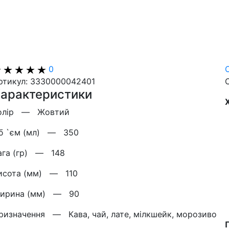
0
ртикул: 3330000042401
арактеристики
олір —
Жовтий
б `єм (мл) —
350
ага (гр) —
148
исота (мм) —
110
ирина (мм) —
90
ризначення —
Кава, чай, лате, мілкшейк, морозиво