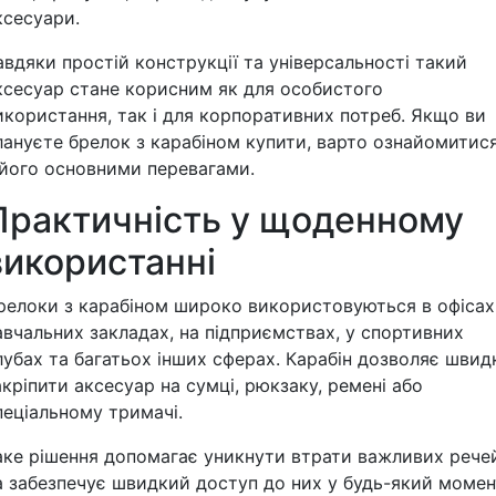
ксесуари.
авдяки простій конструкції та універсальності такий
ксесуар стане корисним як для особистого
икористання, так і для корпоративних потреб. Якщо ви
лануєте брелок з карабіном купити, варто ознайомитис
 його основними перевагами.
Практичність у щоденному
використанні
релоки з карабіном широко використовуються в офісах
авчальних закладах, на підприємствах, у спортивних
лубах та багатьох інших сферах. Карабін дозволяє швид
акріпити аксесуар на сумці, рюкзаку, ремені або
пеціальному тримачі.
аке рішення допомагає уникнути втрати важливих рече
а забезпечує швидкий доступ до них у будь-який момен