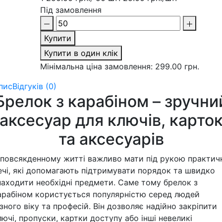
Під замовлення
Купити
Купити в один клік
Мінімальна ціна замовлення: 299.00 грн.
пис
Відгуків (0)
Брелок з карабіном – зручни
аксесуар для ключів, карто
та аксесуарів
 повсякденному житті важливо мати під рукою практич
ечі, які допомагають підтримувати порядок та швидко
находити необхідні предмети. Саме тому брелок з
арабіном користується популярністю серед людей
ізного віку та професій. Він дозволяє надійно закріпити
лючі, пропуски, картки доступу або інші невеликі