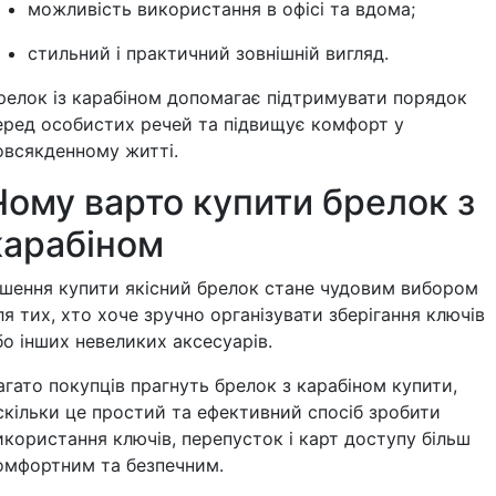
можливість використання в офісі та вдома;
стильний і практичний зовнішній вигляд.
релок із карабіном допомагає підтримувати порядок
еред особистих речей та підвищує комфорт у
овсякденному житті.
Чому варто купити брелок з
карабіном
ішення купити якісний брелок стане чудовим вибором
ля тих, хто хоче зручно організувати зберігання ключів
бо інших невеликих аксесуарів.
агато покупців прагнуть брелок з карабіном купити,
скільки це простий та ефективний спосіб зробити
икористання ключів, перепусток і карт доступу більш
омфортним та безпечним.