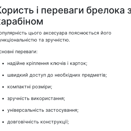
Користь і переваги брелока 
карабіном
опулярність цього аксесуара пояснюється його
ункціональністю та зручністю.
сновні переваги:
надійне кріплення ключів і карток;
швидкий доступ до необхідних предметів;
компактні розміри;
зручність використання;
універсальність застосування;
довговічність конструкції;