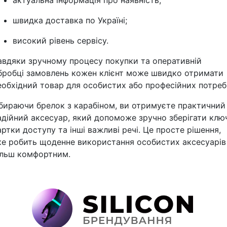
актуальна інформація про наявність;
швидка доставка по Україні;
високий рівень сервісу.
авдяки зручному процесу покупки та оперативній
бробці замовлень кожен клієнт може швидко отримати
еобхідний товар для особистих або професійних потреб
бираючи брелок з карабіном, ви отримуєте практичний 
адійний аксесуар, який допоможе зручно зберігати ключ
артки доступу та інші важливі речі. Це просте рішення,
ке робить щоденне використання особистих аксесуарів
ільш комфортним.