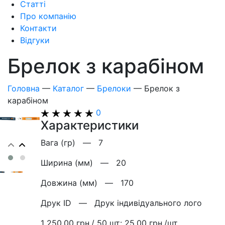
Статті
Про компанію
Контакти
Відгуки
Брелок з карабіном
Головна
—
Каталог
—
Брелоки
—
Брелок з
карабіном
0
Характеристики
Вага (гр) —
7
Ширина (мм) —
20
Довжина (мм) —
170
Друк ID —
Друк індивідуального лого
1 250.00 грн./ 50 шт:
25.00 грн./шт.