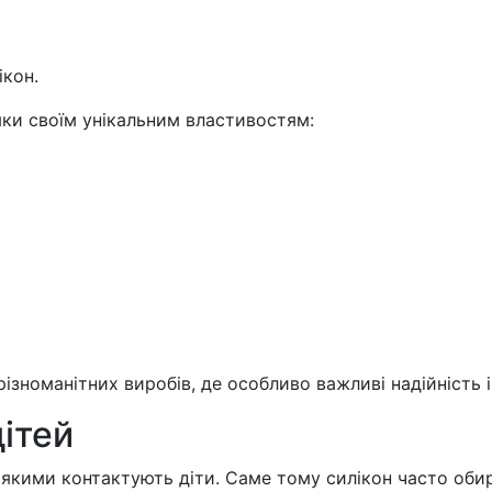
ікон.
яки своїм унікальним властивостям:
зноманітних виробів, де особливо важливі надійність і
дітей
 якими контактують діти. Саме тому силікон часто обир