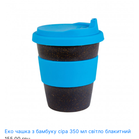
Еко чашка з бамбуку сіра 350 мл світло блакитний
155.00 грн.