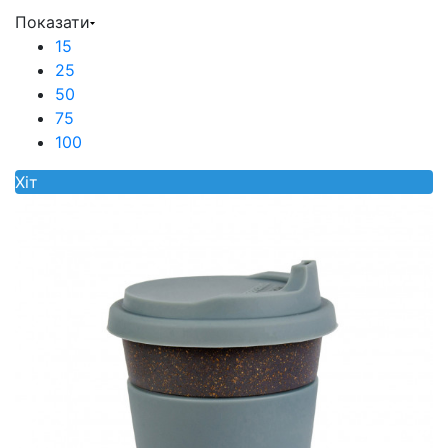
Показати
15
25
50
75
100
Хiт