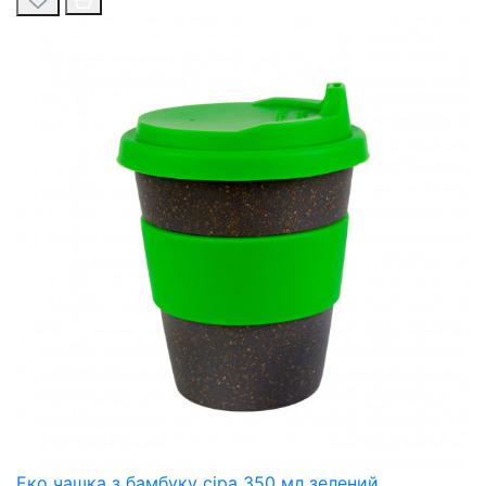
Еко чашка з бамбуку сіра 350 мл зелений