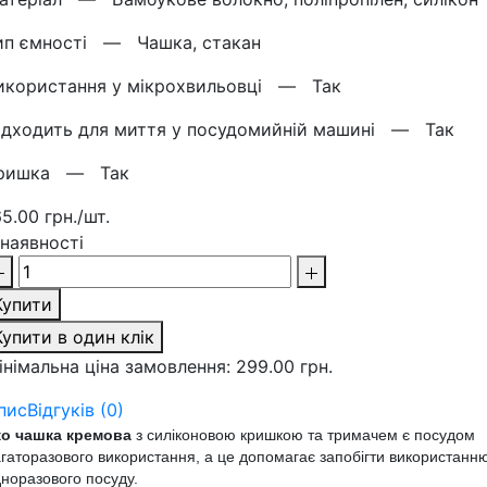
ип ємності —
Чашка, стакан
икористання у мікрохвильовці —
Так
ідходить для миття у посудомийній машині —
Так
ришка —
Так
65.00 грн./шт.
 наявності
Купити
Купити в один клік
інімальна ціна замовлення: 299.00 грн.
пис
Відгуків (0)
ко чашка
кремова
з силіконовою кришкою та тримачем
є посудом
гаторазового використання, а це
допомагає запобігти використанн
норазового посуду.