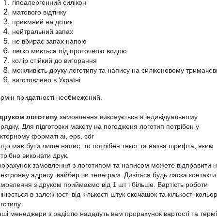
гіпоалергенний силікон
матового відтінку
приємний на дотик
нейтральний запах
не вбирає запах напою
легко миється під проточною водою
колір стійкий до вигорання
можливість друку логотипу та напису на силіконовому тримачев
виготовлено в Україні
рмін придатності необмежений.
 друком логотипу
замовлення виконується в індивідуальному
рядку. Для підготовки макету на погодженя логотип потрібен у
екторному форматі
ai
,
eps
,
cdr
що має бути лише напис, то потрібен текст та назва шрифта, яким
трібно виконати друк.
орахунок замовлення з логотипом та написом можете відправити 
ектронну адресу, вайбер чи телеграм. Дивіться будь ласка контакти
мовлення з друком приймаємо від 1 шт і більше. Вартість роботи
інюється в залежності від кількості штук екочашок та кількості кольор
готипу.
ші менеджери з радістю нададуть вам прорахунок вартості та терм