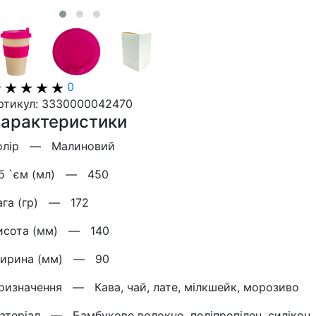
0
ртикул: 3330000042470
арактеристики
олір —
Малиновий
б `єм (мл) —
450
ага (гр) —
172
исота (мм) —
140
ирина (мм) —
90
ризначення —
Кава, чай, лате, мілкшейк, морозиво
атерiал —
Бамбукове волокно, поліпропілен, силікон