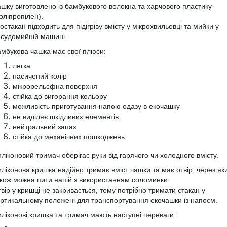
шку виготовлено із бамбукового волокна та харчового пластику
оліпропілен).
остакан
підходить для підігріву вмісту у мікрохвильовці
та
мийки у
судомийній машині.
мбукова чашка має свої плюси:
легка
насичений колір
мікрорельєфна поверхня
стійка до вигорання кольору
можливість приготування напою одазу в екочашку
не виділяє шкідливих елементів
нейтральний запах
стійка до механічних пошкоджень
ліконовий тримач оберігає руки від гарячого чи холодного вмісту.
ліконова кришка надійно тримає вміст чашки
та
має отвір, через як
кож можна пити напій з використанням соломинк
и
.
вір у кришці не закривається, тому потрібно тримати стакан у
ертикальному
положені для транспортування екочашки із напоєм.
ліконові кришка та тримач мають наступні переваги: