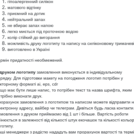
гіпоалергенний силікон
матового відтінку
приємний на дотик
нейтральний запах
не вбирає запах напою
легко миється під проточною водою
колір стійкий до вигорання
можливість друку логотипу та напису на силіконовому тримачев
виготовлено в Україні
рмін придатності необмежений.
 друком логотипу
замовлення виконується в індивідуальному
рядку. Для підготовки макету на погодженя логотип потрібен у
екторному форматі
ai
,
eps
,
cdr
що має бути лише напис, то потрібен текст та назва шрифта, яким
трібно виконати друк.
орахунок замовлення з логотипом та написом можете відправити 
ектронну адресу, вайбер чи телеграм. Дивіться будь ласка контакти
мовлення з друком приймаємо від 1 шт і більше. Вартість роботи
інюється в залежності від кількості штук екочашок та кількості кольор
готипу.
ші менеджери з радістю нададуть вам прорахунок вартості та терм