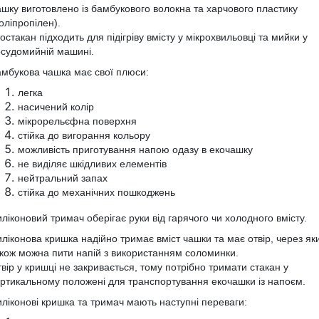
шку виготовлено із бамбукового волокна та харчового пластику
оліпропілен).
остакан
підходить для підігріву вмісту у мікрохвильовці
та
мийки у
судомийній машині.
мбукова чашка має свої плюси:
легка
насичений колір
мікрорельєфна поверхня
стійка до вигорання кольору
можливість приготування напою одазу в екочашку
не виділяє шкідливих елементів
нейтральний запах
стійка до механічних пошкоджень
ліконовий тримач оберігає руки від гарячого чи холодного вмісту.
ліконова кришка надійно тримає вміст чашки
та
має отвір, через як
кож можна пити напій з використанням соломинк
и
.
вір у кришці не закривається, тому потрібно тримати стакан у
ертикальному
положені для транспортування екочашки із напоєм.
ліконові кришка та тримач мають наступні переваги: