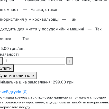
ип ємності —
Чашка, стакан
икористання у мікрохвильовці —
Так
ідходить для миття у посудомийній машині —
Так
ришка —
Так
65.00 грн./шт.
 наявності
Купити
Купити в один клік
інімальна ціна замовлення: 299.00 грн.
пис
Відгуків (0)
ко чашка
кремова
з силіконовою кришкою та тримачем
є посудом
гаторазового використання, а це
допомагає запобігти використанн
норазового посуду.