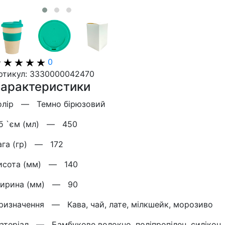
0
ртикул: 3330000042470
арактеристики
олір —
Темно бірюзовий
б `єм (мл) —
450
ага (гр) —
172
исота (мм) —
140
ирина (мм) —
90
ризначення —
Кава, чай, лате, мілкшейк, морозиво
атерiал —
Бамбукове волокно, поліпропілен, силікон