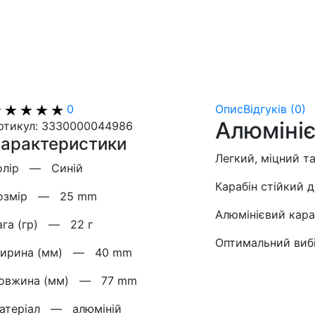
0
Опис
Відгуків (0)
Алюмініє
ртикул: 3330000044986
арактеристики
Легкий, міцний та
олiр —
Синій
Карабін стійкий д
озмiр —
25 mm
Алюмінієвий кара
ага (гр) —
22 г
Оптимальний вибі
ирина (мм) —
40 mm
овжина (мм) —
77 mm
атерiал —
алюміній