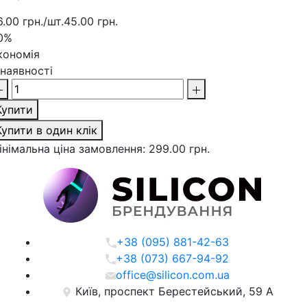
6.00 грн./шт.
45.00 грн.
0%
кономія
 наявності
Купити
Купити в один клік
інімальна ціна замовлення: 299.00 грн.
+38 (095) 881-42-63
+38 (073) 667-94-92
office@silicon.com.ua
Київ, проспект Берестейський, 59 А