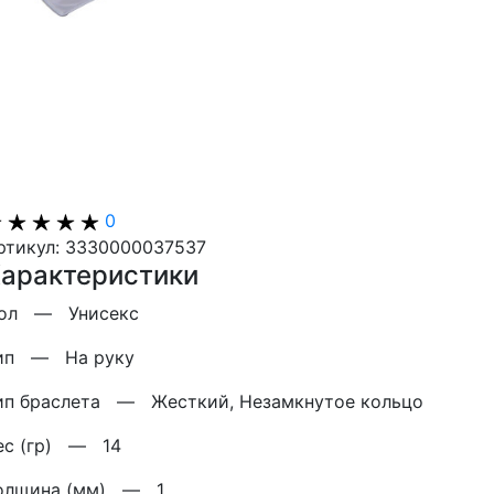
0
ртикул: 3330000037537
арактеристики
Пол —
Унисекс
ип —
На руку
ип браслета —
Жесткий, Незамкнутое кольцо
ес (гр) —
14
олщина (мм) —
1