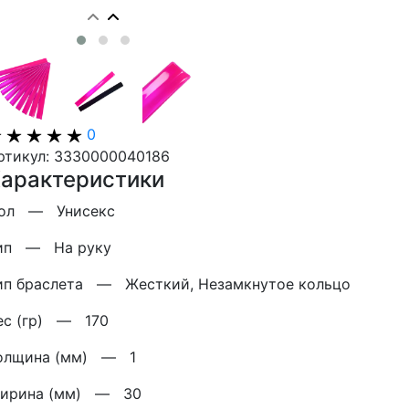
0
ртикул: 3330000040186
арактеристики
Пол —
Унисекс
ип —
На руку
ип браслета —
Жесткий, Незамкнутое кольцо
ес (гр) —
170
олщина (мм) —
1
ирина (мм) —
30