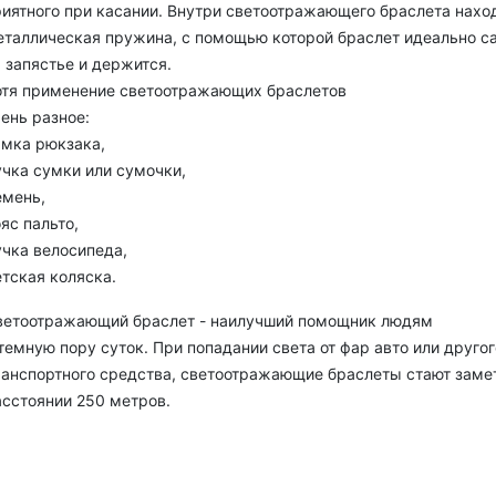
риятного при касании. Внутри светоотражающего браслета нахо
еталлическая пружина, с помощью которой браслет идеально с
 запястье и держится.
отя применение светоотражающих браслетов
ень разное:
ямка рюкзака,
учка сумки или сумочки,
емень,
яс пальто,
учка велосипеда,
тская коляска.
ветоотражающий браслет - наилучший помощник людям
темную пору суток. При попадании света от фар авто или другог
ранспортного средства, светоотражающие браслеты стают заме
асстоянии 250 метров.