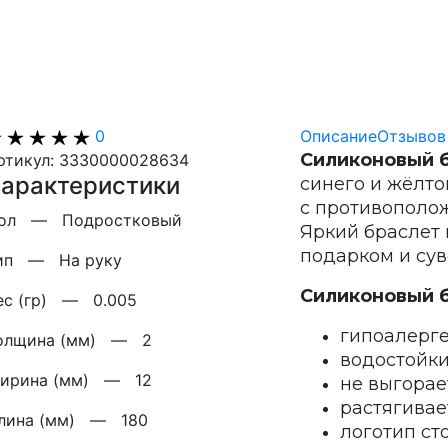
0
Описание
Отзывов 
Силиконовый б
ртикул: 3330000028634
арактеристики
синего и жёлт
с противополож
Пол —
Подростковый
Яркий браслет 
подарком и сув
ип —
На руку
Силиконовый 
ес (гр) —
0.005
гипоалерге
олщина (мм) —
2
водостойки
ирина (мм) —
12
не выгорае
растягивае
лина (мм) —
180
логотип ст