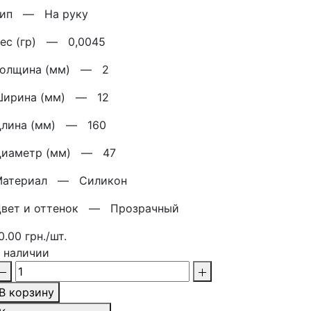
Тип —
На руку
Вес (гр) —
0,0045
Толщина (мм) —
2
Ширина (мм) —
12
Длина (мм) —
160
Диаметр (мм) —
47
Материал —
Силикон
Цвет и оттенок —
Прозрачный
0.00 грн./шт.
 наличии
В корзину