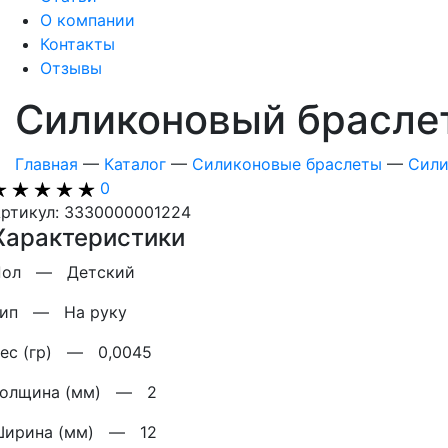
О компании
Контакты
Отзывы
Силиконовый брасле
Главная
—
Каталог
—
Силиконовые браслеты
—
Сили
0
ртикул: 3330000001224
Характеристики
Пол —
Детский
Тип —
На руку
Вес (гр) —
0,0045
Толщина (мм) —
2
Ширина (мм) —
12