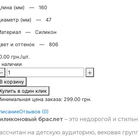
Длина (мм) —
160
Диаметр (мм) —
47
Материал —
Силикон
Цвет и оттенок —
806
0.00 грн./шт.
 наличии
В корзину
Купить в один клик
инимальная цена заказа: 299.00 грн.
писание
Отзывов (0)
иликоновый браслет
– это недорогой и стильн
ассчитан на детскую аудиторию, вековая групп