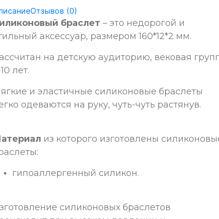
писание
Отзывов (0)
иликоновый браслет
– это недорогой и
тильный аксессуар, размером 160*12*2 мм.
ассчитан на детскую аудиторию, вековая груп
-10 лет
.
ягкие и эластичные силиконовые браслеты
егко одеваются на руку, чуть-чуть растянув.
атериал
из которого изготовлены силиконовы
раслеты:
гипоаллергенный силикон.
зготовление силиконовых браслетов