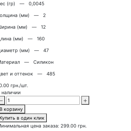
Вес (гр) —
0,0045
Толщина (мм) —
2
Ширина (мм) —
12
Длина (мм) —
160
Диаметр (мм) —
47
Материал —
Силикон
Цвет и оттенок —
485
0.00 грн./шт.
 наличии
В корзину
Купить в один клик
инимальная цена заказа: 299.00 грн.