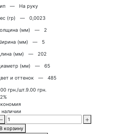
Тип —
На руку
Вес (гр) —
0,0023
Толщина (мм) —
2
Ширина (мм) —
5
Длина (мм) —
202
Диаметр (мм) —
65
Цвет и оттенок —
485
.00 грн./шт.
9.00 грн.
22%
кономия
 наличии
В корзину