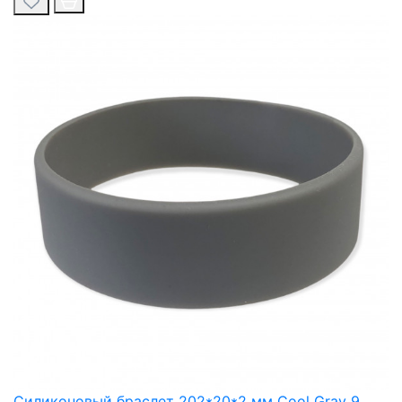
Силиконовый браслет 202*20*2 мм Cool Gray 9