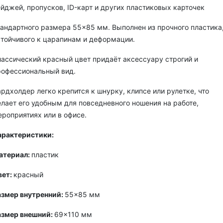
йджей, пропусков, ID-карт и других пластиковых карточек
тандартного размера 55×85 мм. Выполнен из прочного пластика
стойчивого к царапинам и деформации.
лассический красный цвет придаёт аксессуару строгий и
рофессиональный вид.
рдхолдер легко крепится к шнурку, клипсе или рулетке, что
елает его удобным для повседневного ношения на работе,
ероприятиях или в офисе.
арактеристики:
атериал:
пластик
вет:
красный
азмер внутренний:
55×85 мм
азмер внешний:
69×110 мм