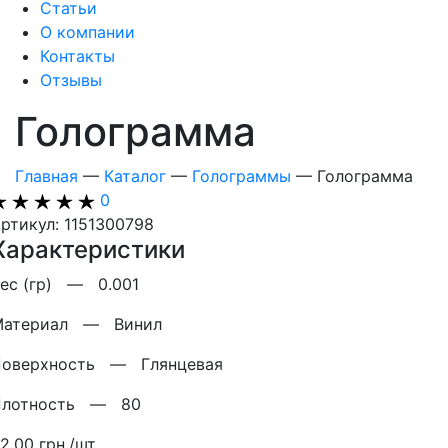
Статьи
О компании
Контакты
Отзывы
Голограмма
Главная
—
Каталог
—
Голограммы
—
Голограмма
0
ртикул: 1151300798
Характеристики
Вес (гр) —
0.001
Материал —
Винил
Поверхность —
Глянцевая
Плотность —
80
2.00 грн./шт.