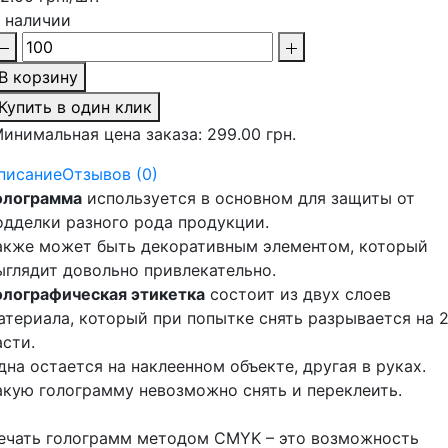
 наличии
В корзину
Купить в один клик
инимальная цена заказа: 299.00 грн.
писание
Отзывов (0)
олограмма
используется в основном для защиты от
одделки разного рода продукции.
акже может быть декоративным элементом, который
ыглядит довольно привлекательно.
олографическая этикетка
состоит из двух слоев
атериала, который при попытке снять разрывается на 
асти.
дна остается на наклеенном объекте, другая в руках.
акую голограмму невозможно снять и переклеить.
ечать голограмм методом CMYK – это возможность