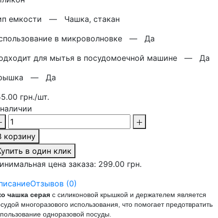
ип емкости —
Чашка, стакан
спользование в микроволновке —
Да
одходит для мытья в посудомоечной машине —
Да
рышка —
Да
55.00 грн./шт.
 наличии
В корзину
Купить в один клик
инимальная цена заказа: 299.00 грн.
писание
Отзывов (0)
ко чашка серая
с силиконовой крышкой и держателем является
судой многоразового использования, что помогает предотвратить
пользование одноразовой посуды.