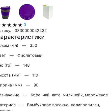
0
ртикул: 3330000042432
арактеристики
бъем (мл) —
350
вет —
Фиолетовый
ес (гр) —
148
ысота (мм) —
110
ирина (мм) —
90
азначение —
Кофе, чай, лате, милкшейк, мороженое
атериал —
Бамбуковое волокно, полипропилен,
иликон